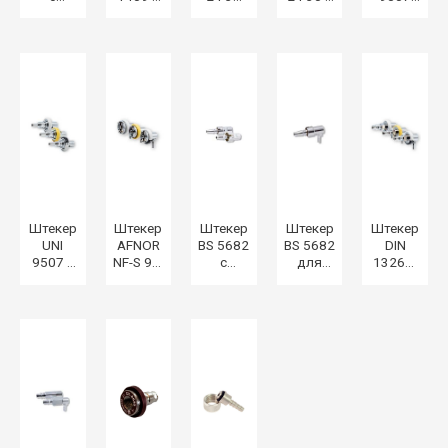
резьбой
резьбой
для
резьбой
для
ISO G.
ISO G.
сжатых
ISO G.
сжатых
1/4» F.
1/4» F.
медицинских
1/8« M.
медицинск
газов и
или ISO
газов и
вакуума
G. 1/4»
вакуума
F.
Штекер
Штекер
Штекер
Штекер
Штекер
UNI
AFNOR
BS 5682
BS 5682
DIN
9507 с
NF-S 90-
с
для
13260-
резьбой
116
резьбой
сжатых
2 для
ISO G.
EASYFIX®
ISO G.
медицинских
сжатых
1/4» F.
для
1/4» F.
газов и
медицинск
сжатых
вакуума
газов и
медицинских
вакуума
газов и
вакуума