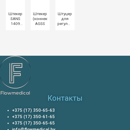
Штекер
Штекер
Штуцер
SANS
(коннектор)
для
1409
AGSS
регулятора
для
вакуума
сжатых
RVB
медицинских
газов и
вакуума
Контакты
+375 (17) 350-65-63
+375 (17) 350-61-65
+375 (17) 350-65-65
info@flowmedical.by