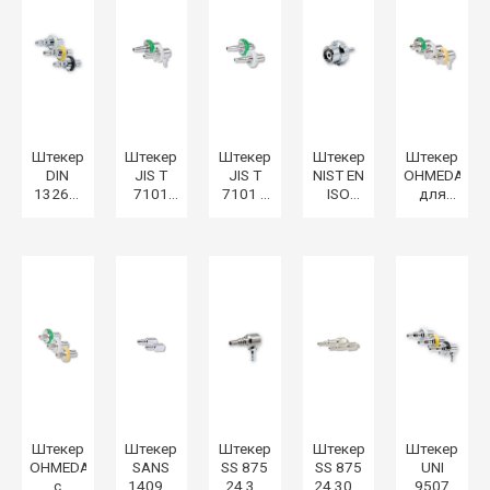
1/4» F.
Штекер
Штекер
Штекер
Штекер
Штекер
DIN
JIS T
JIS T
NIST EN
OHMEDA
13260-
7101
7101 с
ISO
для
2 с
для
резьбой
5359
сжатых
резьбой
сжатых
ISO G.
для
медицинск
ISO G.
медицинских
1/8» M.
сжатых
газов и
1/4» F.
газов и
медицинских
вакуума
вакуума
газов и
вакуума
Штекер
Штекер
Штекер
Штекер
Штекер
OHMEDA
SANS
SS 875
SS 875
UNI
с
1409 с
24 30
24 30 с
9507