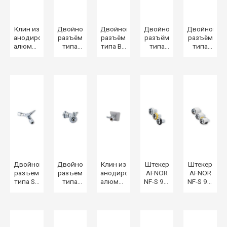
Клин из
Двойной
Двойной
Двойной
Двойной
анодированного
разъём
разъём
разъём
разъём
алюминия
типа
типа BS
типа
типа
для
AFNOR
5682.
DIN
NIST EN
скобы
NF-S 90-
13260-
ISO
OHMEDA,
116.
2.
5359.
с
направляющей
25×5
мм,
30×5
мм или
45×5
мм.
Двойной
Двойной
Клин из
Штекер
Штекер
разъём
разъём
анодированного
AFNOR
AFNOR
типа SS
типа
алюминия
NF-S 90-
NF-S 90-
875 24
UNI
для
116
116 с
30.
9507.
зажимного
EASYFIX®
резьбой
кронштейна
с
ISO G.
резьбой
1/4» F.
ISO G.